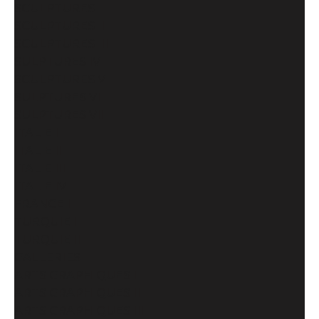
SCULPTURES I
SCULPTURES II
SCULPTURES III
SULPTURES IV
SCULPTURES V
SULPTURES VI
SULPTURES VII
ITALIE I
ITALIE II
ITALIE III
ITALIE IV
FRANCE I
TURQUIE I
TURQUIE II
GALLERIES
ARTS GRAPHIQUES I
ARTS GRAPHIQUES II
ARTS GRAPHIQUES III