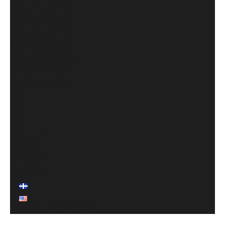
SCULPTURES I
SCULPTURES II
SCULPTURES III
SULPTURES IV
SCULPTURES V
SULPTURES VI
SULPTURES VII
ITALIE I
ITALIE II
ITALIE III
ITALIE IV
FRANCE I
TURQUIE I
TURQUIE II
COOKIE POLICY (CA)