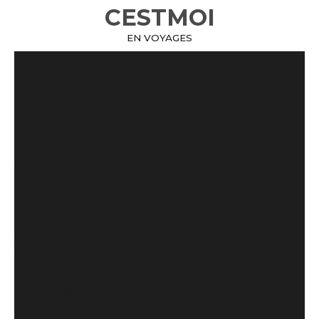
CESTMOI
EN VOYAGES
ACCUEIL
ART
ACRYLIQUES
ACRYLIQUES PASTEL
VOYAGES
ITALIE
GRÈCE
FRANCE
TURQUIE
ÉTATS-UNIS
CAMPING
GALLERIES
ARTS GRAPHIQUES I
ARTS GRAPHIQUES II
ARTS GRAPHIQUES III